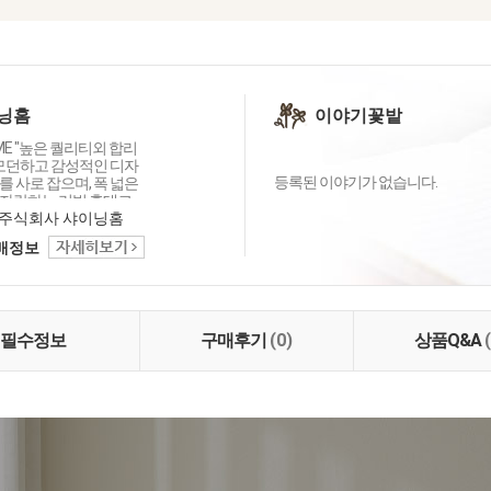
닝홈
이야기꽃밭
OME "높은 퀄리티외 합리
 모던하고 감성적인 디자
등록된 이야기가 없습니다.
 사로 잡으며, 폭 넓은
자랑하는 리빙 홈데코
이닝홈입니다.
주식회사 샤이닝홈
택배정보
필수정보
구매후기
(0)
상품Q&A