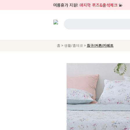
여름휴가 지원!
마지막 퀴즈&출석체크
💫
>
>
홈
생활/홈데코
침구/커튼/카페트