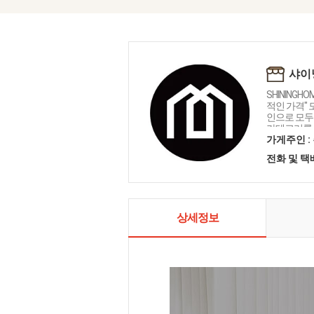
샤이
SHININGH
적인 가격"
인으로 모두를
카테고리를 
인테리어 샤
가게주인 :
전화 및 
상세정보