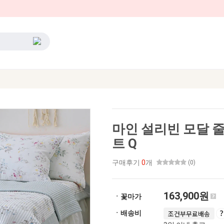
마인 설리빈 모달 
트 Q
구매후기
0
개
(0)
163,900원
ㆍ꽃마가
ㆍ배송비
조건부무료배송