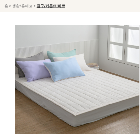
>
>
홈
생활/홈데코
침구/커튼/카페트