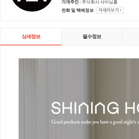
인테리어 샤이닝홈입니다.
가게주인 :
주식회사 샤이닝홈
전화 및 택배정보
상세정보
필수정보