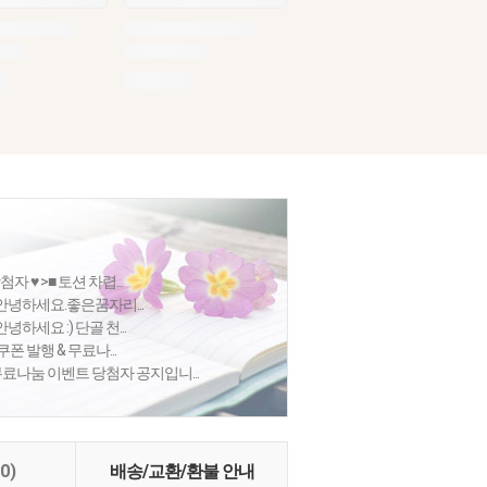
자 ♥ >■ 토션 차렵...
 >안녕하세요.좋은꿈자리...
녕하세요 :) 단골 천...
>쿠폰 발행 & 무료나...
무료나눔 이벤트 당첨자 공지입니...
(0)
배송/교환/환불 안내