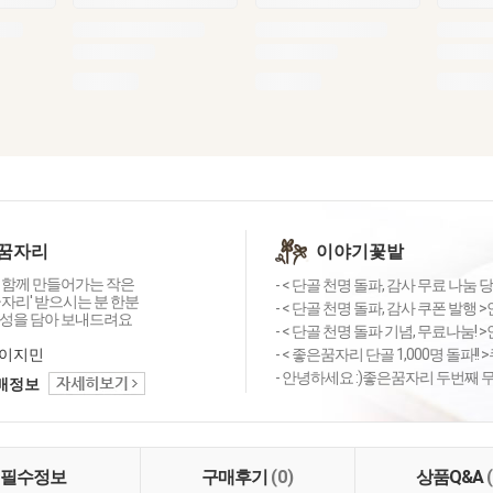
꿈자리
이야기꽃밭
 함께 만들어가는 작은
- < 단골 천명 돌파, 감사 무료 나눔 당첨
자리' 받으시는 분 한분
- < 단골 천명 돌파, 감사 쿠폰 발행
성을 담아 보내드려요
- < 단골 천명 돌파 기념, 무료나눔! >안
이지민
- < 좋은꿈자리 단골 1,000명 돌파!! 
- 안녕하세요 :)좋은꿈자리 두번째 
택배정보
필수정보
구매후기
(0)
상품Q&A