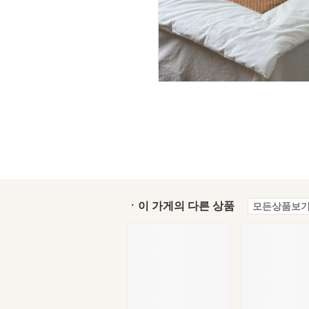
ㆍ이 가게의 다른 상품
모든상품보기