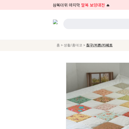
삼복더위 마지막
말복 보양대전
🔥
>
>
홈
생활/홈데코
침구/커튼/카페트