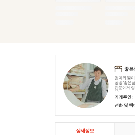
좋은
엄마와 딸이
공방 '좋은꿈
한분에게 정
♡
가게주인 :
전화 및 
상세정보