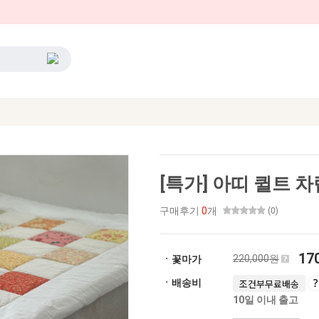
[특가] 아띠 퀼트 
구매후기
0
개
(0)
17
220,000원
ㆍ꽃마가
ㆍ배송비
조건부무료배송
10일 이내 출고