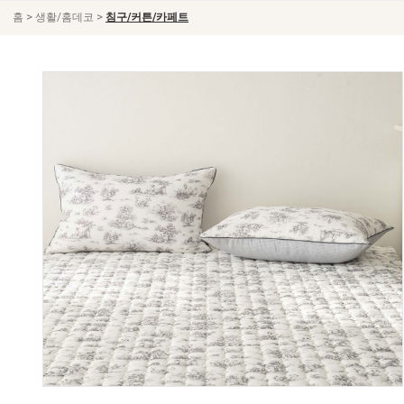
>
>
홈
생활/홈데코
침구/커튼/카페트