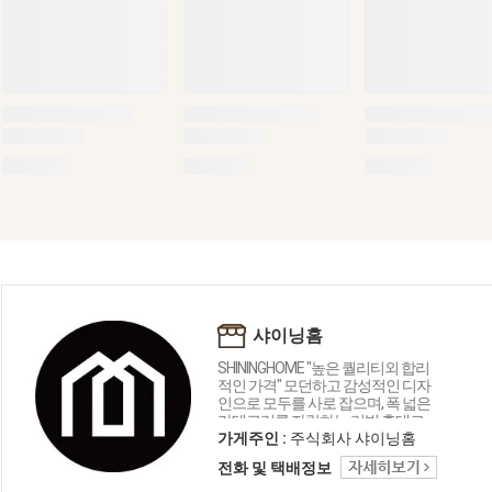
샤이닝홈
SHININGHOME "높은 퀄리티외 합리
적인 가격" 모던하고 감성적인 디자
인으로 모두를 사로 잡으며, 폭 넓은
카테고리를 자랑하는 리빙 홈데코
인테리어 샤이닝홈입니다.
가게주인 :
주식회사 샤이닝홈
전화 및 택배정보