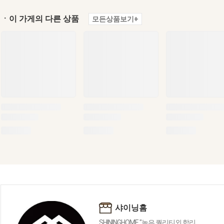
ㆍ이 가게의 다른 상품
모든상품보기+
샤이닝홈
SHININGHOME "높은 퀄리티외 합리