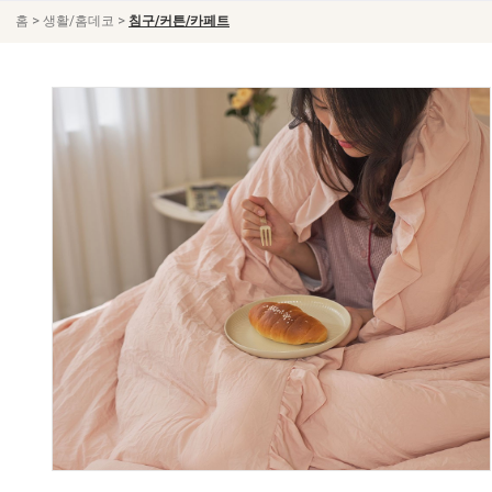
>
>
홈
생활/홈데코
침구/커튼/카페트