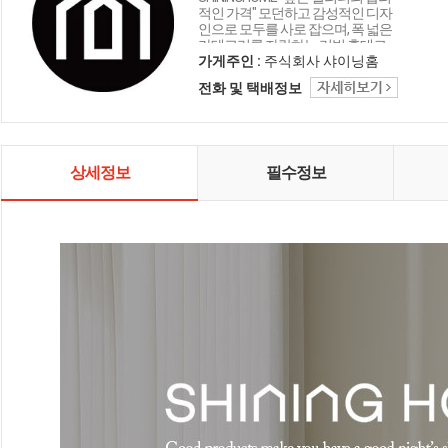
적인 가격" 모던하고 감성적인 디자
인으로 모두를 사로 잡으며, 폭 넓은
카테고리를 자랑하는 리빙 홈데코
인테리어 샤이닝홈입니다.
가게주인 :
주식회사 샤이닝홈
전화 및 택배정보
상세정보
필수정보