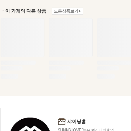
ㆍ이 가게의 다른 상품
모든상품보기+
샤이닝홈
SHININGHOME "높은 퀄리티외 합리