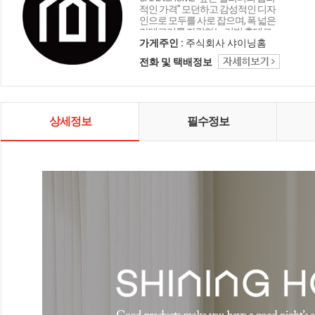
적인 가격" 모던하고 감성적인 디자
인으로 모두를 사로 잡으며, 폭 넓은
카테고리를 자랑하는 리빙 홈데코
인테리어 샤이닝홈입니다.
가게주인 :
주식회사 샤이닝홈
전화 및 택배정보
상세정보
필수정보