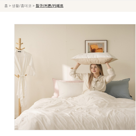
>
>
홈
생활/홈데코
침구/커튼/카페트