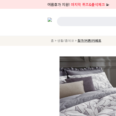
여름휴가 지원!
마지막 퀴즈&출석체크
💫
>
>
홈
생활/홈데코
침구/커튼/카페트