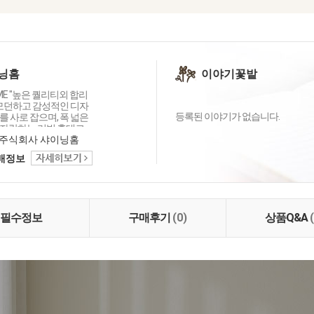
닝홈
이야기꽃밭
OME "높은 퀄리티외 합리
 모던하고 감성적인 디자
등록된 이야기가 없습니다.
 사로 잡으며, 폭 넓은
자랑하는 리빙 홈데코
이닝홈입니다.
주식회사 샤이닝홈
택배정보
필수정보
구매후기
(0)
상품Q&A