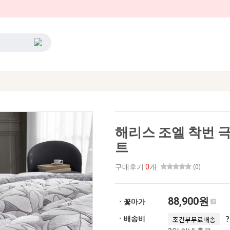
해리스 조엘 착번 극
트
구매후기
0
개
(0)
88,900원
ㆍ꽃마가
ㆍ배송비
조건부무료배송