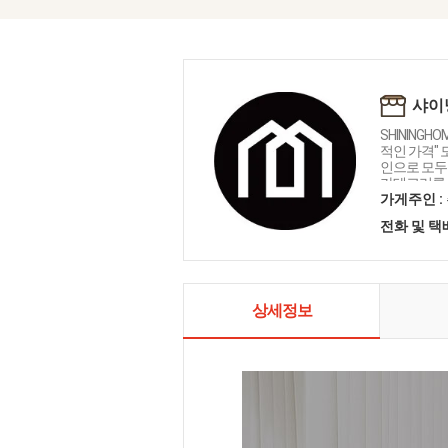
샤이
SHININGH
적인 가격"
인으로 모두를
카테고리를 
인테리어 샤
가게주인 :
전화 및 
상세정보