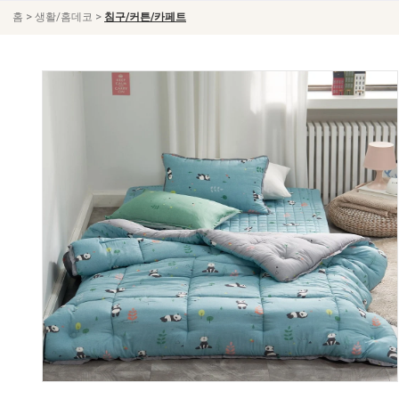
>
>
홈
생활/홈데코
침구/커튼/카페트