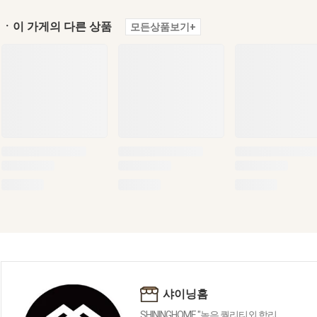
ㆍ이 가게의 다른 상품
모든상품보기+
샤이닝홈
SHININGHOME "높은 퀄리티외 합리