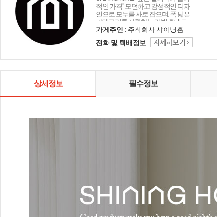
적인 가격" 모던하고 감성적인 디자
인으로 모두를 사로 잡으며, 폭 넓은
카테고리를 자랑하는 리빙 홈데코
인테리어 샤이닝홈입니다.
가게주인 :
주식회사 샤이닝홈
전화 및 택배정보
상세정보
필수정보