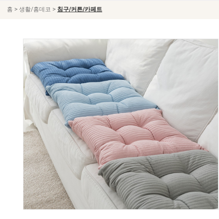
>
>
홈
생활/홈데코
침구/커튼/카페트