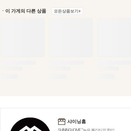
ㆍ이 가게의 다른 상품
모든상품보기+
샤이닝홈
SHININGHOME "높은 퀄리티외 합리