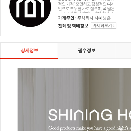
적인 가격" 모던하고 감성적인 디자
인으로 모두를 사로 잡으며, 폭 넓은
카테고리를 자랑하는 리빙 홈데코
인테리어 샤이닝홈입니다.
가게주인 :
주식회사 샤이닝홈
전화 및 택배정보
상세정보
필수정보