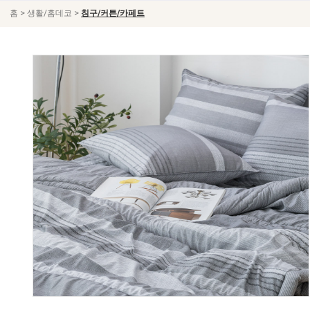
>
>
홈
생활/홈데코
침구/커튼/카페트