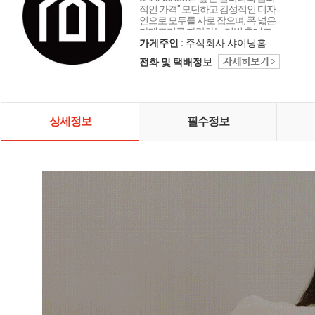
적인 가격" 모던하고 감성적인 디자
인으로 모두를 사로 잡으며, 폭 넓은
카테고리를 자랑하는 리빙 홈데코
인테리어 샤이닝홈입니다.
가게주인 :
주식회사 샤이닝홈
전화 및 택배정보
상세정보
필수정보