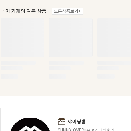
ㆍ이 가게의 다른 상품
모든상품보기+
샤이닝홈
SHININGHOME "높은 퀄리티외 합리