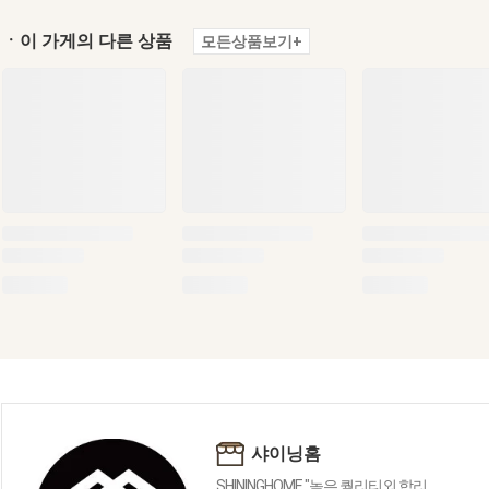
ㆍ이 가게의 다른 상품
모든상품보기+
샤이닝홈
SHININGHOME "높은 퀄리티외 합리