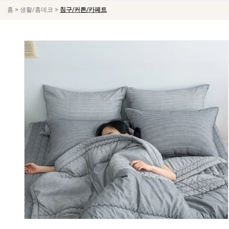
>
>
홈
생활/홈데코
침구/커튼/카페트