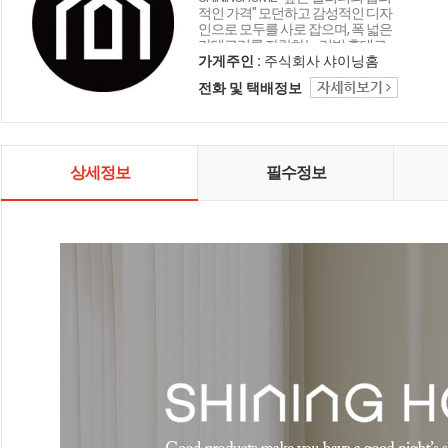
적인 가격" 모던하고 감성적인 디자
인으로 모두를 사로 잡으며, 폭 넓은
카테고리를 자랑하는 리빙 홈데코
인테리어 샤이닝홈입니다.
가게주인 :
주식회사 샤이닝홈
전화 및 택배정보
상세정보
필수정보