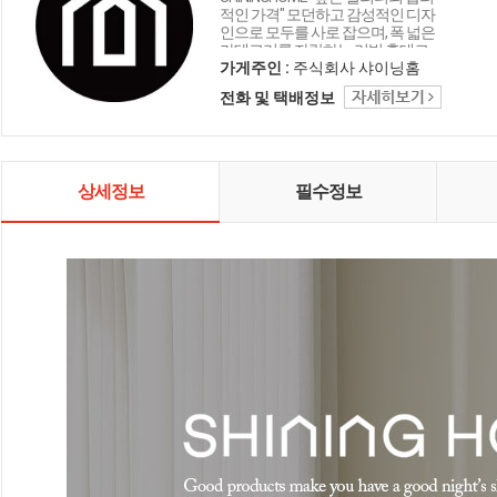
적인 가격" 모던하고 감성적인 디자
인으로 모두를 사로 잡으며, 폭 넓은
카테고리를 자랑하는 리빙 홈데코
인테리어 샤이닝홈입니다.
가게주인 :
주식회사 샤이닝홈
전화 및 택배정보
상세정보
필수정보