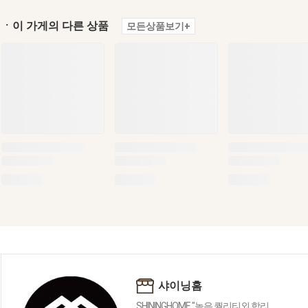
ㆍ이 가게의 다른 상품
모든상품보기+
샤이닝홈
SHININGHOME "높은 퀄리티외 합리