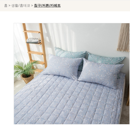
>
>
홈
생활/홈데코
침구/커튼/카페트