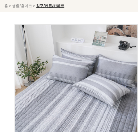
>
>
홈
생활/홈데코
침구/커튼/카페트