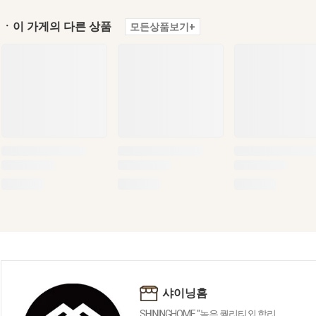
ㆍ이 가게의 다른 상품
모든상품보기+
샤이닝홈
SHININGHOME "높은 퀄리티외 합리