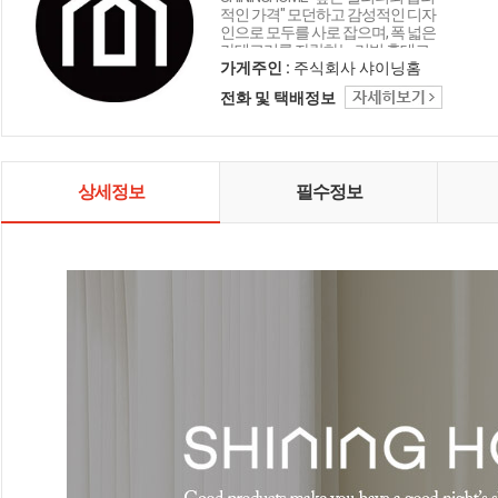
적인 가격" 모던하고 감성적인 디자
인으로 모두를 사로 잡으며, 폭 넓은
카테고리를 자랑하는 리빙 홈데코
인테리어 샤이닝홈입니다.
가게주인 :
주식회사 샤이닝홈
전화 및 택배정보
상세정보
필수정보