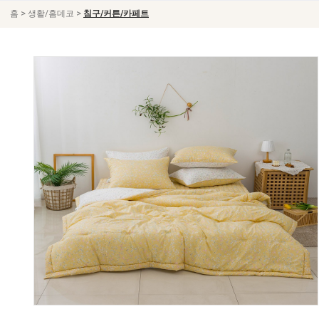
>
>
홈
생활/홈데코
침구/커튼/카페트