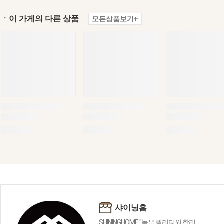
ㆍ이 가게의 다른 상품
모든상품보기+
샤이닝홈
SHININGHOME "높은 퀄리티외 합리