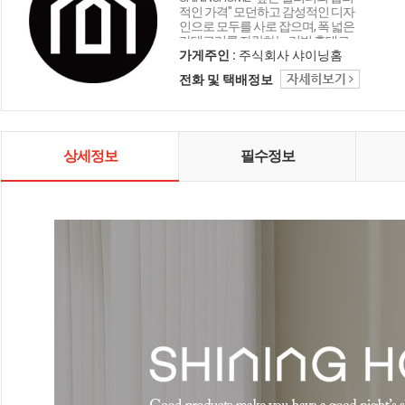
적인 가격" 모던하고 감성적인 디자
인으로 모두를 사로 잡으며, 폭 넓은
카테고리를 자랑하는 리빙 홈데코
인테리어 샤이닝홈입니다.
가게주인 :
주식회사 샤이닝홈
전화 및 택배정보
상세정보
필수정보