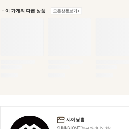
ㆍ이 가게의 다른 상품
모든상품보기+
샤이닝홈
SHININGHOME "높은 퀄리티외 합리