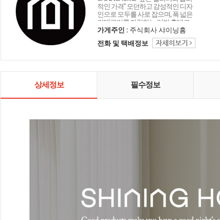
적인 가격" 모던하고 감성적인 디자
인으로 모두를 사로 잡으며, 폭 넓은
카테고리를 자랑하는 리빙 홈데코
인테리어 샤이닝홈입니다.
가게주인 :
주식회사 샤이닝홈
전화 및 택배정보
상세정보
필수정보