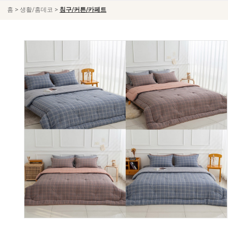
>
>
홈
생활/홈데코
침구/커튼/카페트