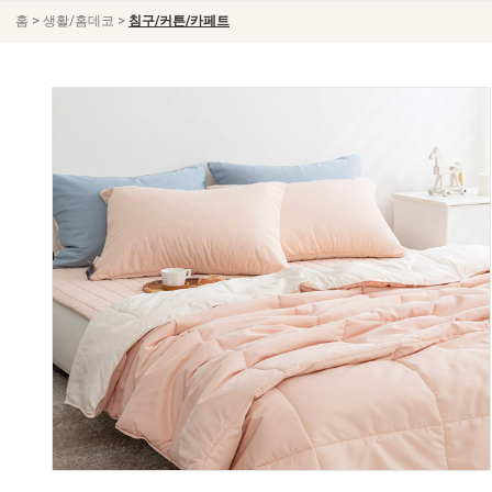
>
>
홈
생활/홈데코
침구/커튼/카페트