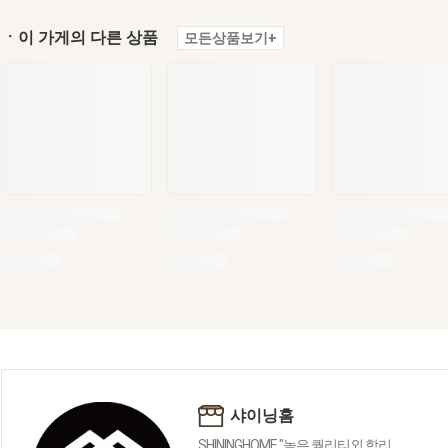
ㆍ이 가게의 다른 상품
모든상품보기+
샤이닝홈
SHININGHOME "높은 퀄리티외 합리