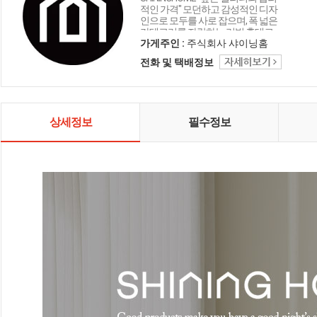
적인 가격" 모던하고 감성적인 디자
인으로 모두를 사로 잡으며, 폭 넓은
카테고리를 자랑하는 리빙 홈데코
인테리어 샤이닝홈입니다.
가게주인 :
주식회사 샤이닝홈
전화 및 택배정보
상세정보
필수정보