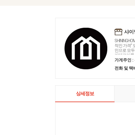
샤이
SHININGH
적인 가격"
인으로 모두를
카테고리를 
인테리어 샤
가게주인 :
전화 및 
상세정보