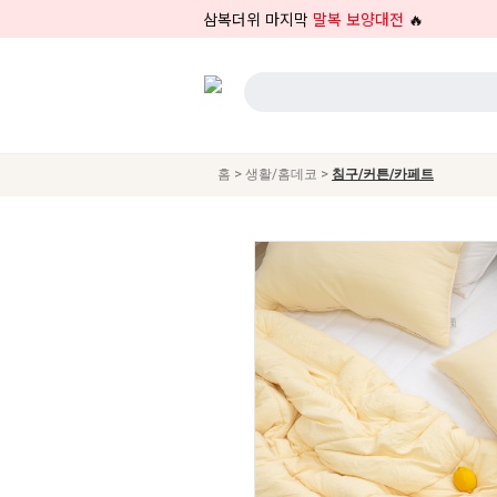
삼복더위 마지막
말복 보양대전
🔥
>
>
홈
생활/홈데코
침구/커튼/카페트