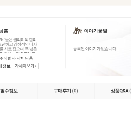
닝홈
이야기꽃밭
OME "높은 퀄리티외 합리
 모던하고 감성적인 디자
등록된 이야기가 없습니다.
 사로 잡으며, 폭 넓은
자랑하는 리빙 홈데코
이닝홈입니다.
주식회사 샤이닝홈
택배정보
필수정보
구매후기
(0)
상품Q&A