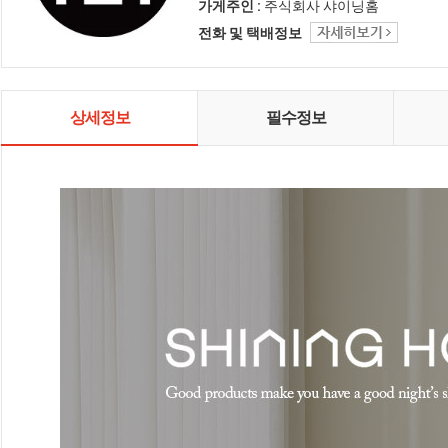
인테리어 샤이닝홈입니다.
가게주인 :
주식회사 샤이닝홈
전화 및 택배정보
상세정보
필수정보