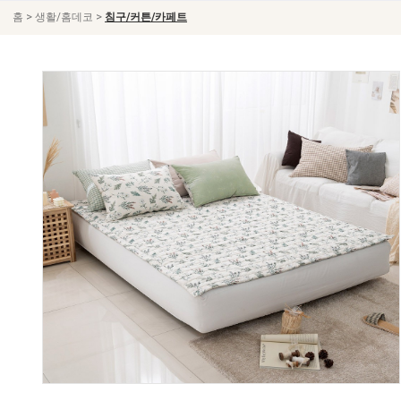
>
>
홈
생활/홈데코
침구/커튼/카페트