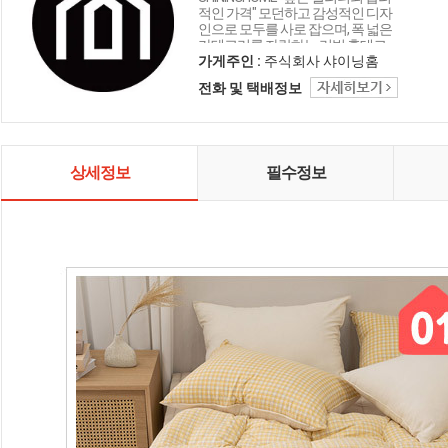
적인 가격" 모던하고 감성적인 디자
인으로 모두를 사로 잡으며, 폭 넓은
카테고리를 자랑하는 리빙 홈데코
인테리어 샤이닝홈입니다.
가게주인 :
주식회사 샤이닝홈
전화 및 택배정보
상세정보
필수정보