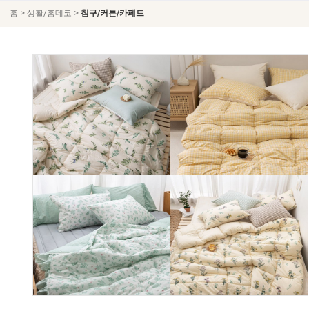
>
>
홈
생활/홈데코
침구/커튼/카페트