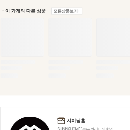
ㆍ이 가게의 다른 상품
모든상품보기+
샤이닝홈
SHININGHOME "높은 퀄리티외 합리