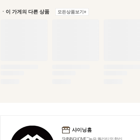
ㆍ이 가게의 다른 상품
모든상품보기+
샤이닝홈
SHININGHOME "높은 퀄리티외 합리