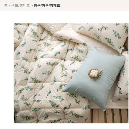
>
>
홈
생활/홈데코
침구/커튼/카페트