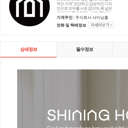
적인 가격" 모던하고 감성적인 디자
인으로 모두를 사로 잡으며, 폭 넓은
카테고리를 자랑하는 리빙 홈데코
인테리어 샤이닝홈입니다.
가게주인 :
주식회사 샤이닝홈
전화 및 택배정보
상세정보
필수정보