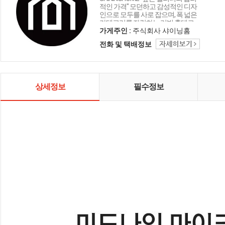
적인 가격" 모던하고 감성적인 디자
인으로 모두를 사로 잡으며, 폭 넓은
카테고리를 자랑하는 리빙 홈데코
인테리어 샤이닝홈입니다.
가게주인 :
주식회사 샤이닝홈
전화 및 택배정보
상세정보
필수정보