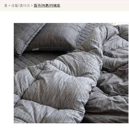
>
>
홈
생활/홈데코
침구/커튼/카페트