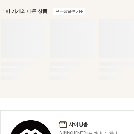
ㆍ이 가게의 다른 상품
모든상품보기+
샤이닝홈
SHININGHOME "높은 퀄리티외 합리