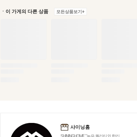
ㆍ이 가게의 다른 상품
모든상품보기+
샤이닝홈
SHININGHOME "높은 퀄리티외 합리