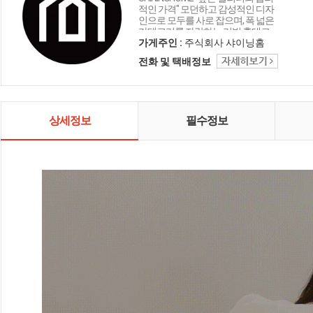
적인 가격" 모던하고 감성적인 디자
인으로 모두를 사로 잡으며, 폭 넓은
카테고리를 자랑하는 리빙 홈데코
인테리어 샤이닝홈입니다.
가게주인 :
주식회사 샤이닝홈
전화 및 택배정보
상세정보
필수정보