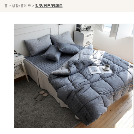
>
>
홈
생활/홈데코
침구/커튼/카페트