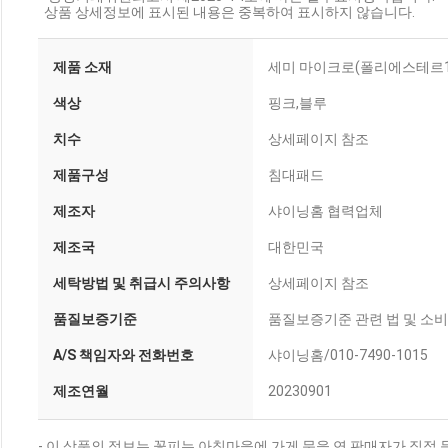
상품 상세정보에 표시된 내용은 중복하여 표시하지 않습니다.
제품 소재
세미 마이크로(폴리에스테르1
색상
핑크,블루
치수
상세페이지 참조
제품구성
침대패드
제조자
샤이닝홈 협력업체
제조국
대한민국
세탁방법 및 취급시 주의사항
상세페이지 참조
품질보증기준
품질보증기준 관련 법 및 소
A/S 책임자와 전화번호
샤이닝홈/010-7490-1015
제조연월
20230901
- 이 상품의 정보는 꽃피는 아침마을에 가게 문을 연 판매자가 직접 