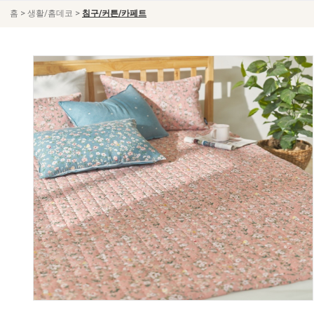
>
>
홈
생활/홈데코
침구/커튼/카페트