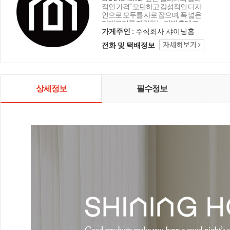
적인 가격" 모던하고 감성적인 디자
인으로 모두를 사로 잡으며, 폭 넓은
카테고리를 자랑하는 리빙 홈데코
인테리어 샤이닝홈입니다.
가게주인 :
주식회사 샤이닝홈
전화 및 택배정보
상세정보
필수정보