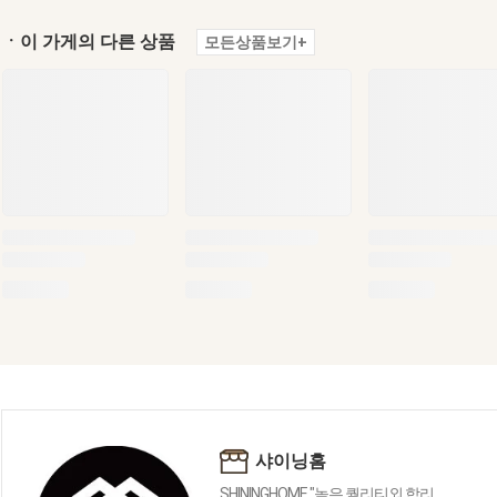
ㆍ이 가게의 다른 상품
모든상품보기+
샤이닝홈
SHININGHOME "높은 퀄리티외 합리