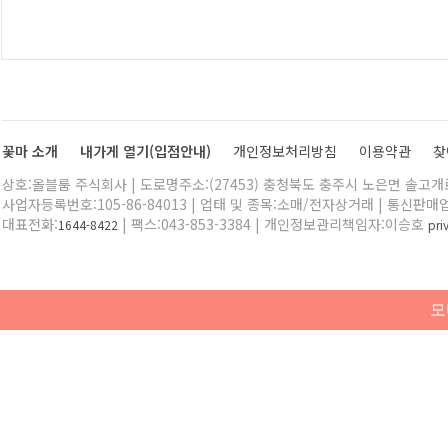
꽃마 소개
내가게 열기(입점안내)
개인정보처리방침
이용약관
찾
상호:올블룸 주식회사 | 도로명주소:(27453) 충청북도 충주시 노은면 솔고개로 
사업자등록번호:105-86-84013 | 업태 및 종목:소매/전자상거래 | 통신판매
대표전화:
| 팩스:043-853-3384 | 개인정보관리책임자:이승호
1644-8422
pr
모