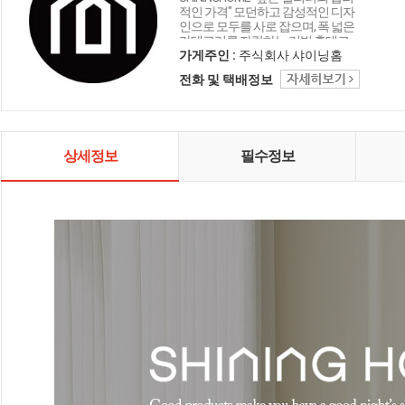
적인 가격" 모던하고 감성적인 디자
인으로 모두를 사로 잡으며, 폭 넓은
카테고리를 자랑하는 리빙 홈데코
인테리어 샤이닝홈입니다.
가게주인 :
주식회사 샤이닝홈
전화 및 택배정보
상세정보
필수정보