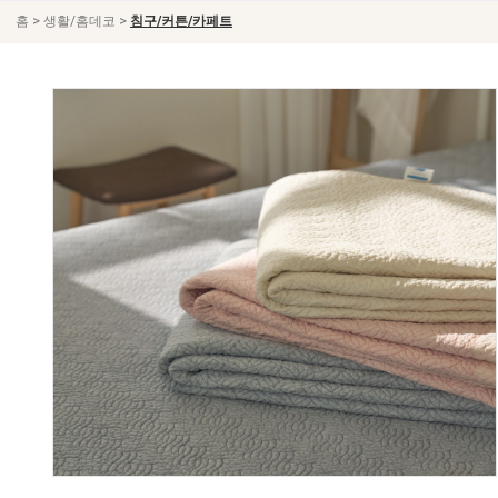
>
>
홈
생활/홈데코
침구/커튼/카페트