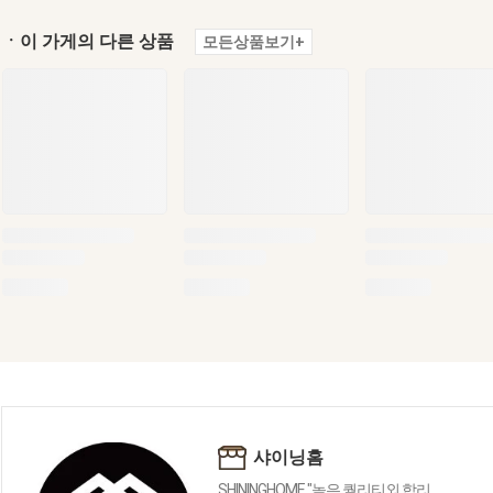
ㆍ이 가게의 다른 상품
모든상품보기+
샤이닝홈
SHININGHOME "높은 퀄리티외 합리