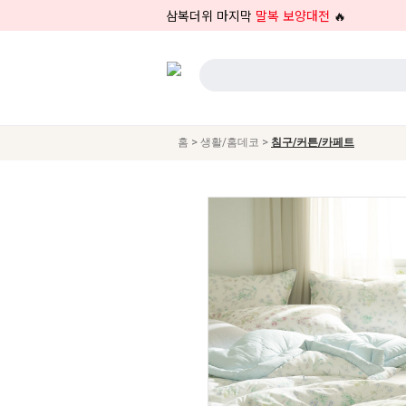
삼복더위 마지막
말복 보양대전
🔥
>
>
홈
생활/홈데코
침구/커튼/카페트