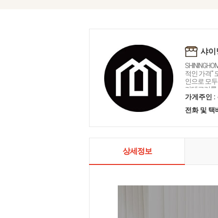
샤이
SHININGH
적인 가격"
인으로 모두를
카테고리를 
인테리어 샤
가게주인 :
전화 및 
상세정보