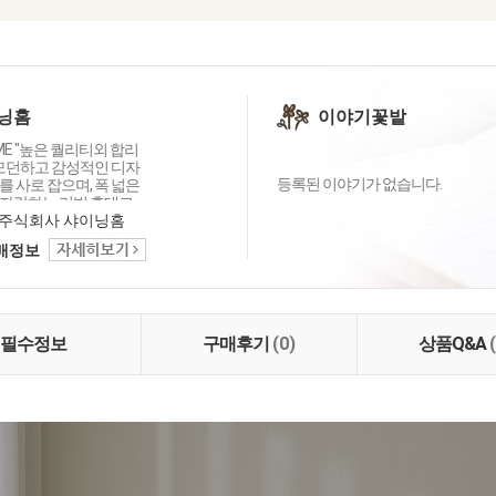
닝홈
이야기꽃밭
OME "높은 퀄리티외 합리
 모던하고 감성적인 디자
등록된 이야기가 없습니다.
 사로 잡으며, 폭 넓은
자랑하는 리빙 홈데코
이닝홈입니다.
주식회사 샤이닝홈
택배정보
필수정보
구매후기
(0)
상품Q&A