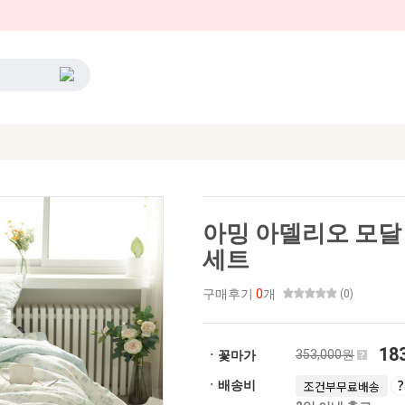
아밍 아델리오 모달 
세트
구매후기
0
개
(0)
18
353,000원
ㆍ꽃마가
ㆍ배송비
조건부무료배송