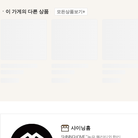
ㆍ이 가게의 다른 상품
모든상품보기+
샤이닝홈
SHININGHOME "높은 퀄리티외 합리