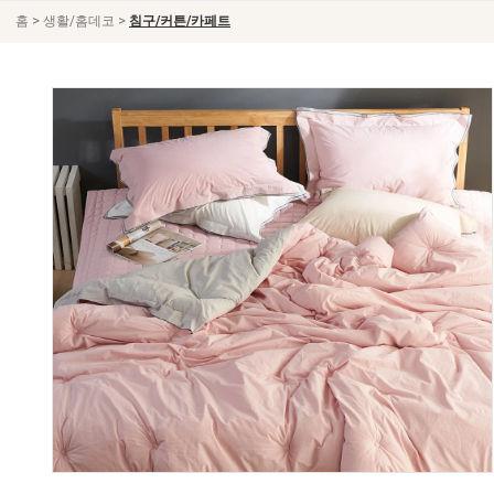
>
>
홈
생활/홈데코
침구/커튼/카페트