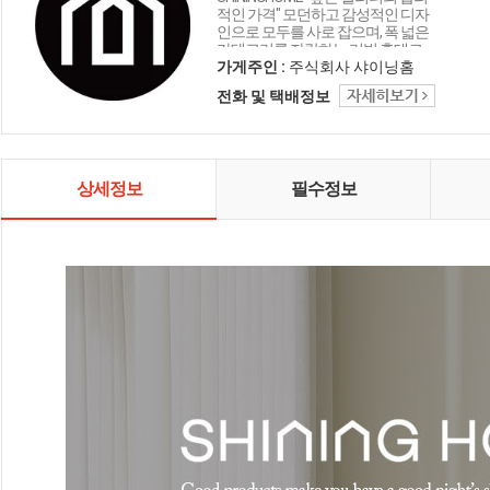
적인 가격" 모던하고 감성적인 디자
인으로 모두를 사로 잡으며, 폭 넓은
카테고리를 자랑하는 리빙 홈데코
인테리어 샤이닝홈입니다.
가게주인 :
주식회사 샤이닝홈
전화 및 택배정보
상세정보
필수정보