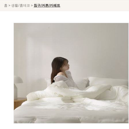
>
>
홈
생활/홈데코
침구/커튼/카페트