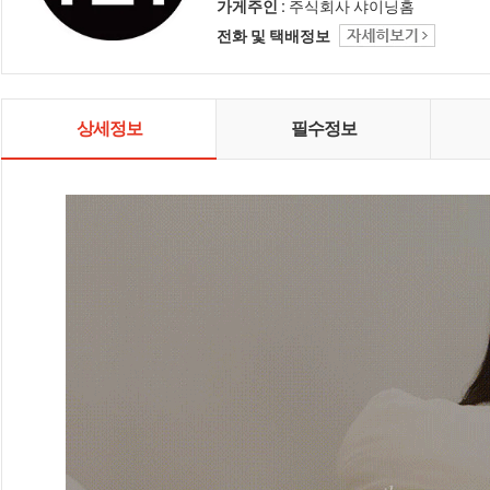
인테리어 샤이닝홈입니다.
가게주인 :
주식회사 샤이닝홈
전화 및 택배정보
상세정보
필수정보