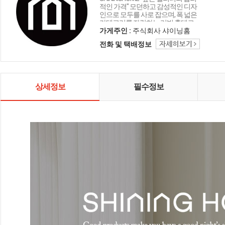
적인 가격" 모던하고 감성적인 디자
인으로 모두를 사로 잡으며, 폭 넓은
카테고리를 자랑하는 리빙 홈데코
인테리어 샤이닝홈입니다.
가게주인 :
주식회사 샤이닝홈
전화 및 택배정보
상세정보
필수정보