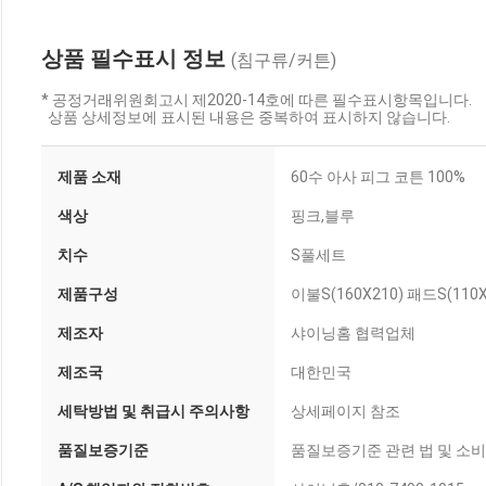
상품 필수표시 정보
(침구류/커튼)
* 공정거래위원회고시 제2020-14호에 따른 필수표시항목입니다.
상품 상세정보에 표시된 내용은 중복하여 표시하지 않습니다.
제품 소재
60수 아사 피그 코튼 100%
색상
핑크,블루
치수
S풀세트
제품구성
이불S(160X210) 패드S(110
제조자
샤이닝홈 협력업체
제조국
대한민국
세탁방법 및 취급시 주의사항
상세페이지 참조
품질보증기준
품질보증기준 관련 법 및 소