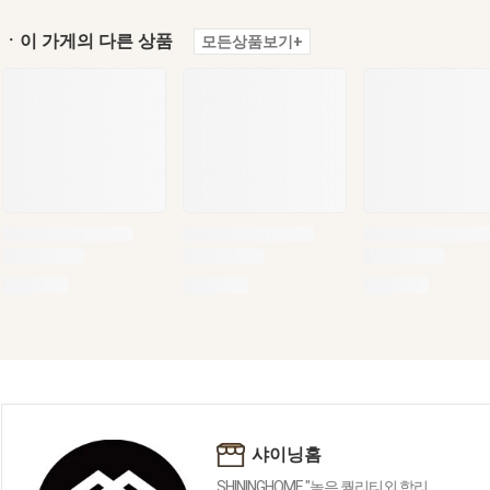
ㆍ이 가게의 다른 상품
모든상품보기+
샤이닝홈
SHININGHOME "높은 퀄리티외 합리