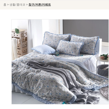
>
>
홈
생활/홈데코
침구/커튼/카페트