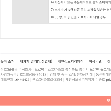
6) 사전예약 또는 주문제작으로 통해 소비자
7) 복제가 가능한 상품 등의 포장을 훼손한 경
8) 맛, 향, 색 등 단순 기호차이에 의한 경우
꽃마 소개
내가게 열기(입점안내)
개인정보처리방침
이용약관
찾
상호:올블룸 주식회사 | 도로명주소:(27453) 충청북도 충주시 노은면 솔고개로 
사업자등록번호:105-86-84013 | 업태 및 종목:소매/전자상거래 | 통신판매
대표전화:
| 팩스:043-853-3384 | 개인정보관리책임자:이승호
1644-8422
pr
모