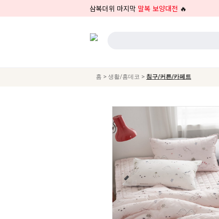
삼복더위 마지막
말복 보양대전
🔥
>
>
홈
생활/홈데코
침구/커튼/카페트