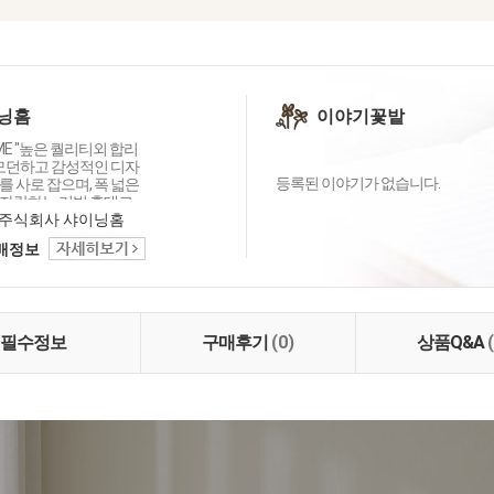
닝홈
이야기꽃밭
OME "높은 퀄리티외 합리
 모던하고 감성적인 디자
등록된 이야기가 없습니다.
 사로 잡으며, 폭 넓은
자랑하는 리빙 홈데코
이닝홈입니다.
주식회사 샤이닝홈
택배정보
필수정보
구매후기
(0)
상품Q&A