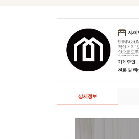
샤이
SHININGH
적인 가격"
인으로 모두를
카테고리를 
인테리어 샤
가게주인 :
전화 및 
상세정보