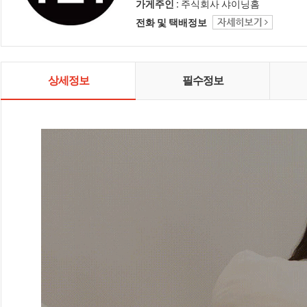
인테리어 샤이닝홈입니다.
가게주인 :
주식회사 샤이닝홈
전화 및 택배정보
상세정보
필수정보