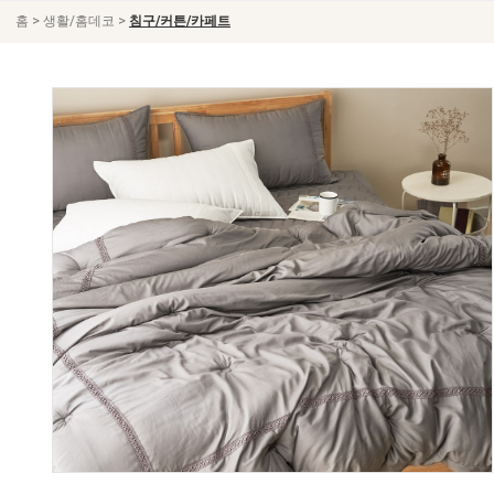
>
>
홈
생활/홈데코
침구/커튼/카페트