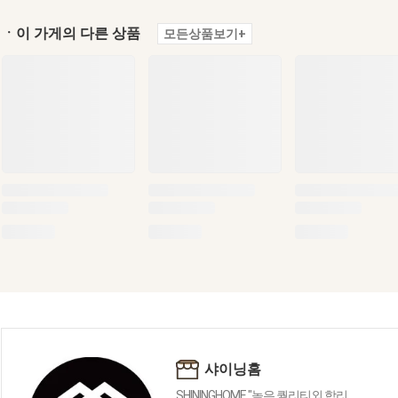
ㆍ이 가게의 다른 상품
모든상품보기+
샤이닝홈
SHININGHOME "높은 퀄리티외 합리