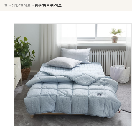
>
>
홈
생활/홈데코
침구/커튼/카페트