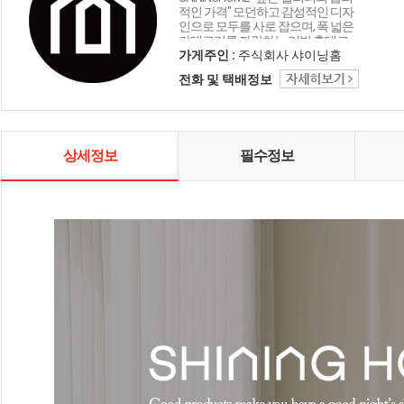
적인 가격" 모던하고 감성적인 디자
인으로 모두를 사로 잡으며, 폭 넓은
카테고리를 자랑하는 리빙 홈데코
인테리어 샤이닝홈입니다.
가게주인 :
주식회사 샤이닝홈
전화 및 택배정보
상세정보
필수정보