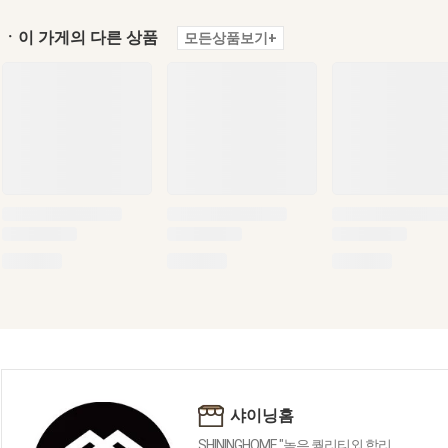
ㆍ이 가게의 다른 상품
모든상품보기+
샤이닝홈
SHININGHOME "높은 퀄리티외 합리