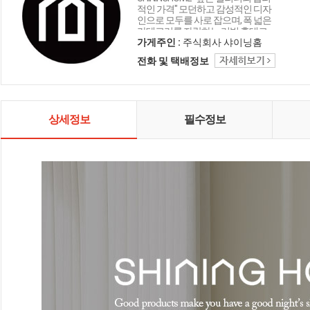
적인 가격" 모던하고 감성적인 디자
인으로 모두를 사로 잡으며, 폭 넓은
카테고리를 자랑하는 리빙 홈데코
인테리어 샤이닝홈입니다.
가게주인 :
주식회사 샤이닝홈
전화 및 택배정보
상세정보
필수정보