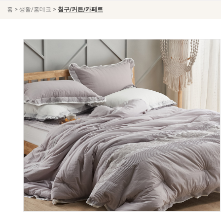
>
>
홈
생활/홈데코
침구/커튼/카페트