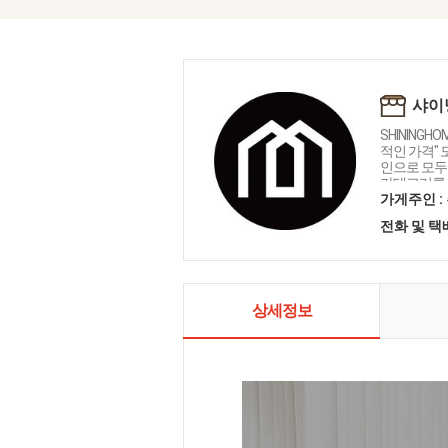
샤이
SHININGH
적인 가격"
인으로 모두를
카테고리를 
인테리어 샤
가게주인 :
전화 및 
상세정보