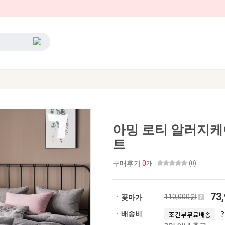
아밍 로티 알러지케
트
구매후기
0
개
(0)
73
110,000원
ㆍ꽃마가
ㆍ배송비
조건부무료배송