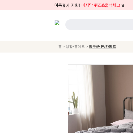
여름휴가 지원!
마지막 퀴즈&출석체크
💫
>
>
홈
생활/홈데코
침구/커튼/카페트