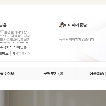
닝홈
이야기꽃밭
OME "높은 퀄리티외 합리
 모던하고 감성적인 디자
등록된 이야기가 없습니다.
 사로 잡으며, 폭 넓은
자랑하는 리빙 홈데코
이닝홈입니다.
주식회사 샤이닝홈
택배정보
필수정보
구매후기
(0)
상품Q&A