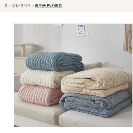
>
>
홈
생활/홈데코
침구/커튼/카페트