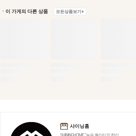
ㆍ이 가게의 다른 상품
모든상품보기+
샤이닝홈
SHININGHOME "높은 퀄리티외 합리