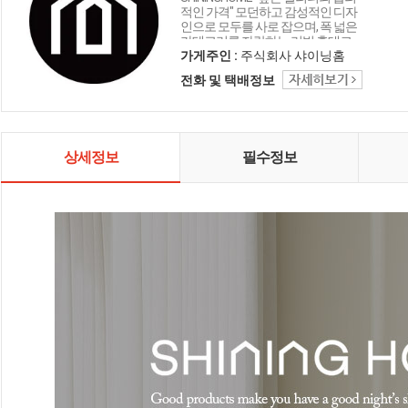
적인 가격" 모던하고 감성적인 디자
인으로 모두를 사로 잡으며, 폭 넓은
카테고리를 자랑하는 리빙 홈데코
인테리어 샤이닝홈입니다.
가게주인 :
주식회사 샤이닝홈
전화 및 택배정보
상세정보
필수정보