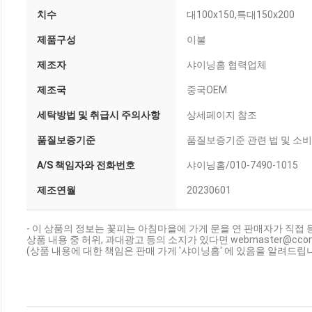
치수
대100x150,특대150x200
제품구성
이불
제조자
샤이닝홈 협력업체
제조국
중국OEM
세탁방법 및 취급시 주의사항
상세페이지 참조
품질보증기준
품질보증기준 관련 법 및 소
A/S 책임자와 전화번호
샤이닝홈/010-7490-1015
제조연월
20230601
- 이 상품의 정보는 꽃피는 아침마을에 가게 문을 연 판매자가 직접 
상품 내용 중 허위, 과대광고 등의 소지가 있다면 webmaster@cc
(상품 내용에 대한 책임은 판매 가게 '샤이닝홈' 에 있음을 알려드립니