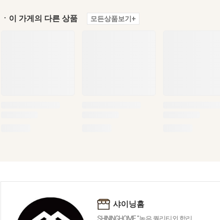
ㆍ이 가게의 다른 상품
모든상품보기+
샤이닝홈
SHININGHOME "높은 퀄리티외 합리