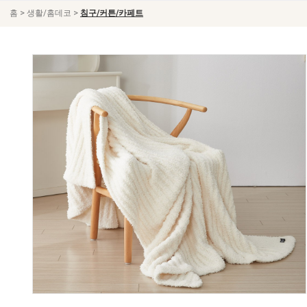
>
>
홈
생활/홈데코
침구/커튼/카페트