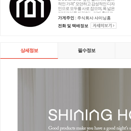
적인 가격" 모던하고 감성적인 디자
인으로 모두를 사로 잡으며, 폭 넓은
카테고리를 자랑하는 리빙 홈데코
인테리어 샤이닝홈입니다.
가게주인 :
주식회사 샤이닝홈
전화 및 택배정보
상세정보
필수정보