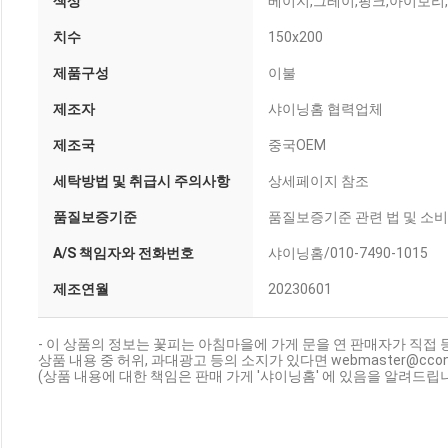
색상
베이지,그레이,핑크,아이보리
치수
150x200
제품구성
이불
제조자
샤이닝홈 협력업체
제조국
중국OEM
세탁방법 및 취급시 주의사항
상세페이지 참조
품질보증기준
품질보증기준 관련 법 및 소
A/S 책임자와 전화번호
샤이닝홈/010-7490-1015
제조연월
20230601
- 이 상품의 정보는 꽃피는 아침마을에 가게 문을 연 판매자가 직접 
상품 내용 중 허위, 과대광고 등의 소지가 있다면 webmaster@cc
(상품 내용에 대한 책임은 판매 가게 '샤이닝홈' 에 있음을 알려드립니