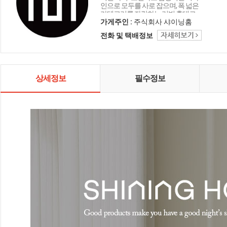
인으로 모두를 사로 잡으며, 폭 넓은
카테고리를 자랑하는 리빙 홈데코
인테리어 샤이닝홈입니다.
가게주인 :
주식회사 샤이닝홈
전화 및 택배정보
상세정보
필수정보