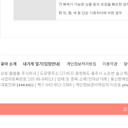
7) 복제가 가능한 상품 등의 포장을 훼손한 경
8) 맛, 향, 색 등 단순 기호차이에 의한 경우
꽃마 소개
내가게 열기(입점안내)
개인정보처리방침
이용약관
찾
상호:올블룸 주식회사 | 도로명주소:(27453) 충청북도 충주시 노은면 솔고개로 
사업자등록번호:105-86-84013 | 업태 및 종목:소매/전자상거래 | 통신판매
대표전화:
| 팩스:043-853-3384 | 개인정보관리책임자:이승호
1644-8422
pr
모