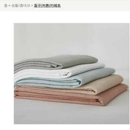
>
>
홈
생활/홈데코
침구/커튼/카페트