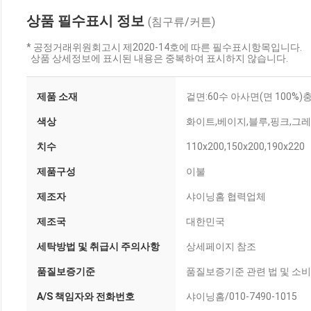
상품 필수표시 정보
(침구류/커튼)
* 공정거래위원회고시 제2020-14호에 따른 필수표시항목입니다.
상품 상세정보에 표시된 내용은 중복하여 표시하지 않습니다.
제품 소재
겉면:60수 아사면(면 100%)
색상
화이트,베이지,블루,핑크,그
치수
110x200,150x200,190x220
제품구성
이불
제조자
샤이닝홈 협력업체
제조국
대한민국
세탁방법 및 취급시 주의사항
상세페이지 참조
품질보증기준
품질보증기준 관련 법 및 소
A/S 책임자와 전화번호
샤이닝홈/010-7490-1015