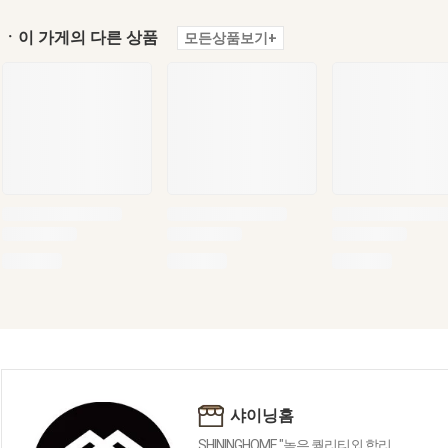
ㆍ이 가게의 다른 상품
모든상품보기+
샤이닝홈
SHININGHOME "높은 퀄리티외 합리