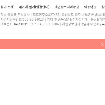
꽃마 소개
내가게 열기(입점안내)
개인정보처리방침
이용약관
찾
상호:올블룸 주식회사 | 도로명주소:(27453) 충청북도 충주시 노은면 솔고개로 
사업자등록번호:105-86-84013 | 업태 및 종목:소매/전자상거래 | 통신판매
대표전화:
| 팩스:043-853-3384 | 개인정보관리책임자:이승호
1644-8422
pr
모