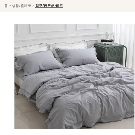
>
>
홈
생활/홈데코
침구/커튼/카페트