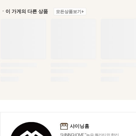
ㆍ이 가게의 다른 상품
모든상품보기+
샤이닝홈
SHININGHOME "높은 퀄리티외 합리