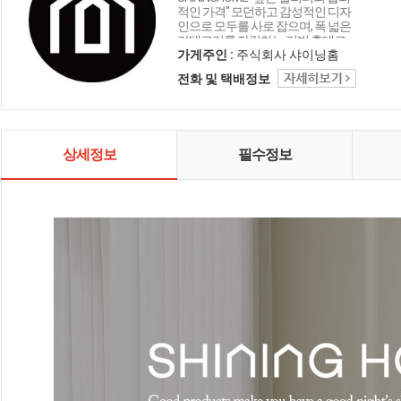
적인 가격" 모던하고 감성적인 디자
인으로 모두를 사로 잡으며, 폭 넓은
카테고리를 자랑하는 리빙 홈데코
인테리어 샤이닝홈입니다.
가게주인 :
주식회사 샤이닝홈
전화 및 택배정보
상세정보
필수정보