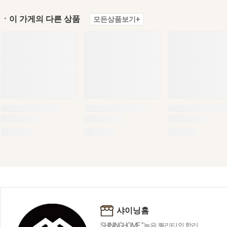
ㆍ이 가게의 다른 상품
모든상품보기+
샤이닝홈
SHININGHOME "높은 퀄리티외 합리