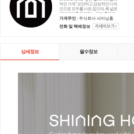
적인 가격" 모던하고 감성적인 디자
인으로 모두를 사로 잡으며, 폭 넓은
카테고리를 자랑하는 리빙 홈데코
인테리어 샤이닝홈입니다.
가게주인 :
주식회사 샤이닝홈
전화 및 택배정보
상세정보
필수정보