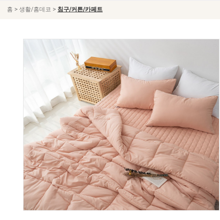
>
>
홈
생활/홈데코
침구/커튼/카페트