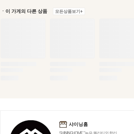
ㆍ이 가게의 다른 상품
모든상품보기+
샤이닝홈
SHININGHOME "높은 퀄리티외 합리