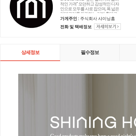
적인 가격" 모던하고 감성적인 디자
인으로 모두를 사로 잡으며, 폭 넓은
카테고리를 자랑하는 리빙 홈데코
인테리어 샤이닝홈입니다.
가게주인 :
주식회사 샤이닝홈
전화 및 택배정보
상세정보
필수정보