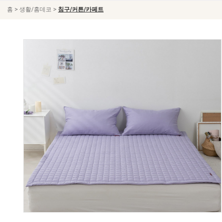
>
>
홈
생활/홈데코
침구/커튼/카페트