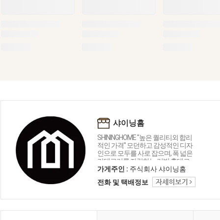
샤이닝홈
SHININGHOME "높은 퀄리티외 합리
적인 가격" 모던하고 감성적인 디자
인으로 모두를 사로 잡으며, 폭 넓은
카테고리를 자랑하는 리빙 홈데코
인테리어 샤이닝홈입니다.
가게주인 :
주식회사 샤이닝홈
전화 및 택배정보