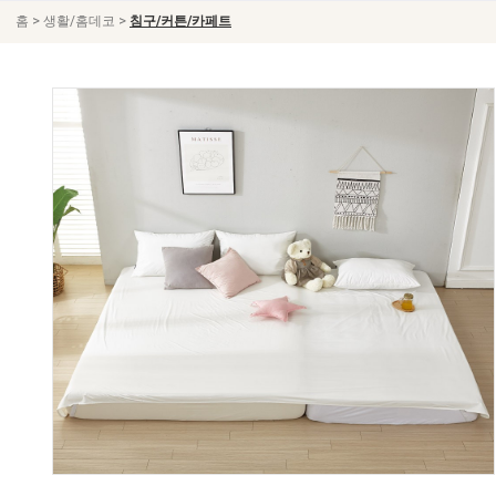
>
>
홈
생활/홈데코
침구/커튼/카페트