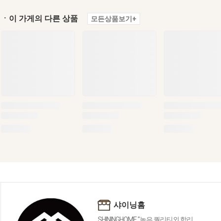
ㆍ이 가게의 다른 상품
모든상품보기+
샤이닝홈
SHININGHOME "높은 퀄리티외 합리