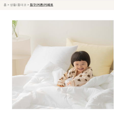
>
>
홈
생활/홈데코
침구/커튼/카페트