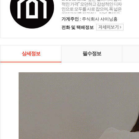
적인 가격" 모던하고 감성적인 디자
인으로 모두를 사로 잡으며, 폭 넓은
카테고리를 자랑하는 리빙 홈데코
인테리어 샤이닝홈입니다.
가게주인 :
주식회사 샤이닝홈
전화 및 택배정보
상세정보
필수정보