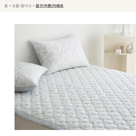
>
>
홈
생활/홈데코
침구/커튼/카페트