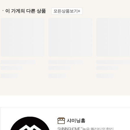
ㆍ이 가게의 다른 상품
모든상품보기+
샤이닝홈
SHININGHOME "높은 퀄리티외 합리