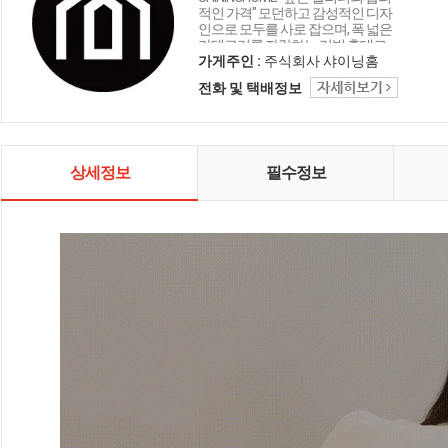
적인 가격" 모던하고 감성적인 디자
인으로 모두를 사로 잡으며, 폭 넓은
카테고리를 자랑하는 리빙 홈데코
인테리어 샤이닝홈입니다.
가게주인 :
주식회사 샤이닝홈
전화 및 택배정보
상세정보
필수정보