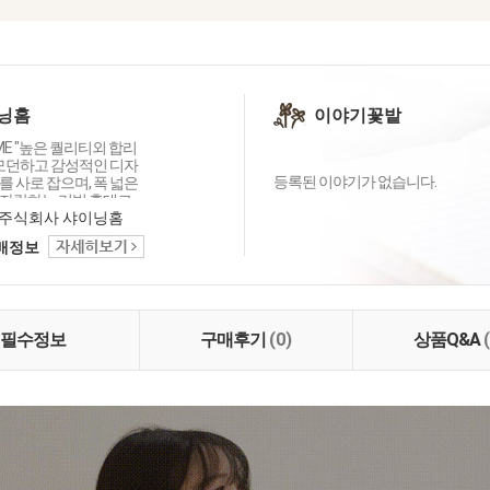
닝홈
이야기꽃밭
OME "높은 퀄리티외 합리
 모던하고 감성적인 디자
등록된 이야기가 없습니다.
 사로 잡으며, 폭 넓은
자랑하는 리빙 홈데코
이닝홈입니다.
주식회사 샤이닝홈
택배정보
필수정보
구매후기
(0)
상품Q&A