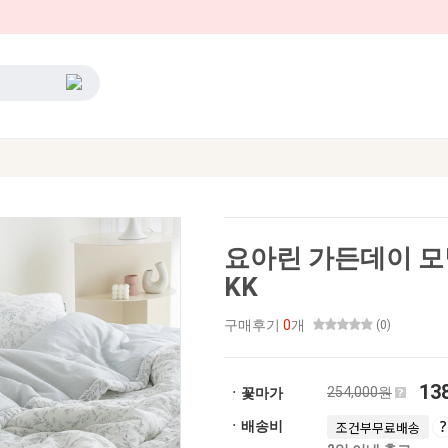
요아린 가든데이 모
KK
구매후기
0
개
(0)
13
254,000원
ㆍ꽃마가
ㆍ배송비
조건부무료배송