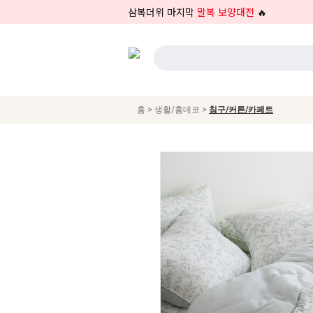
삼복더위 마지막
말복 보양대전
🔥
>
>
홈
생활/홈데코
침구/커튼/카페트