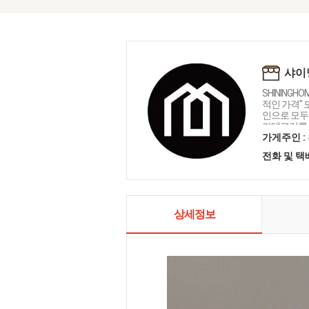
샤이
SHININGH
적인 가격"
인으로 모두를
카테고리를 
인테리어 샤
가게주인 :
전화 및 
상세정보