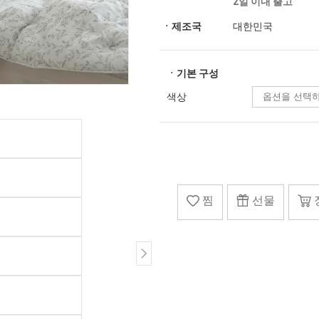
2일 이내 출고
ㆍ제조국
대한민국
ㆍ기본 구성
색상
찜
선물