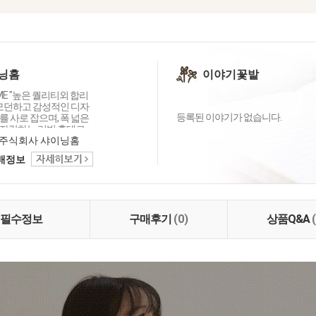
닝홈
이야기꽃밭
OME "높은 퀄리티외 합리
 모던하고 감성적인 디자
등록된 이야기가 없습니다.
 사로 잡으며, 폭 넓은
자랑하는 리빙 홈데코
이닝홈입니다.
주식회사 샤이닝홈
택배정보
필수정보
구매후기
(0)
상품Q&A