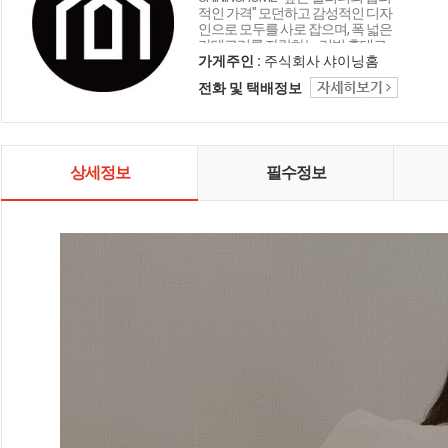
적인 가격" 모던하고 감성적인 디자
인으로 모두를 사로 잡으며, 폭 넓은
카테고리를 자랑하는 리빙 홈데코
인테리어 샤이닝홈입니다.
가게주인 :
주식회사 샤이닝홈
전화 및 택배정보
상세정보
필수정보