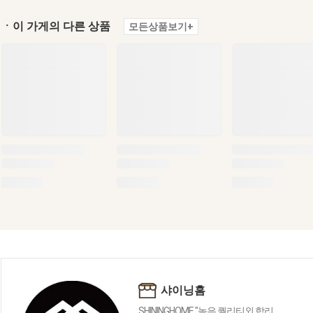
ㆍ이 가게의 다른 상품
모든상품보기+
샤이닝홈
SHININGHOME "높은 퀄리티외 합리