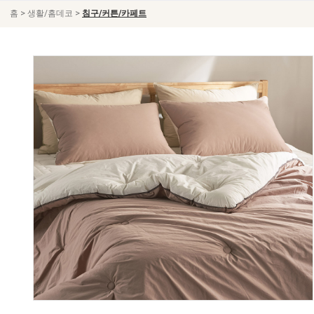
>
>
홈
생활/홈데코
침구/커튼/카페트