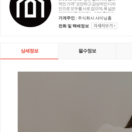
적인 가격" 모던하고 감성적인 디자
인으로 모두를 사로 잡으며, 폭 넓은
카테고리를 자랑하는 리빙 홈데코
인테리어 샤이닝홈입니다.
가게주인 :
주식회사 샤이닝홈
전화 및 택배정보
상세정보
필수정보