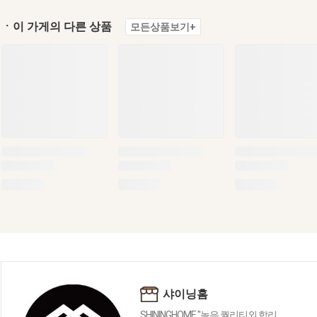
ㆍ이 가게의 다른 상품
모든상품보기+
샤이닝홈
SHININGHOME "높은 퀄리티외 합리