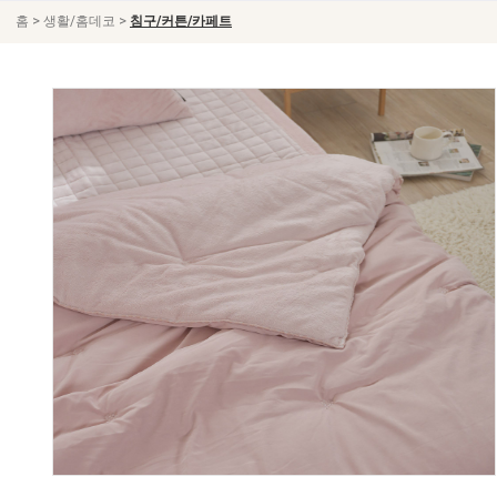
>
>
홈
생활/홈데코
침구/커튼/카페트