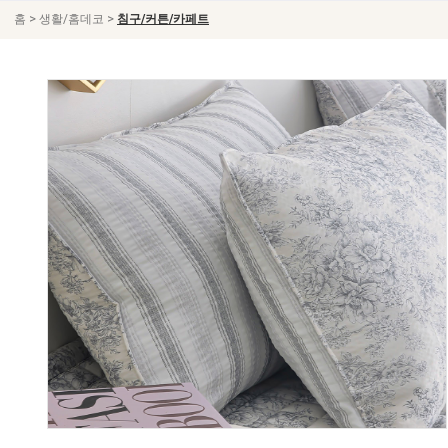
>
>
홈
생활/홈데코
침구/커튼/카페트