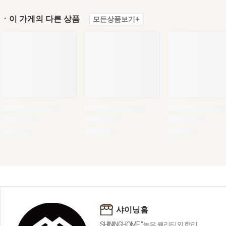
ㆍ이 가게의 다른 상품
모든상품보기+
샤이닝홈
SHININGHOME "높은 퀄리티외 합리