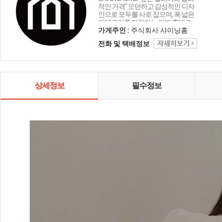
적인 가격" 모던하고 감성적인 디자
인으로 모두를 사로 잡으며, 폭 넓은
카테고리를 자랑하는 리빙 홈데코
인테리어 샤이닝홈입니다.
가게주인 :
주식회사 샤이닝홈
전화 및 택배정보
상세정보
필수정보