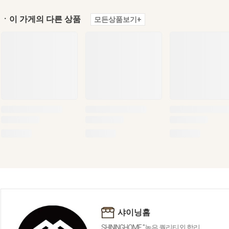
ㆍ이 가게의 다른 상품
모든상품보기+
샤이닝홈
SHININGHOME "높은 퀄리티외 합리