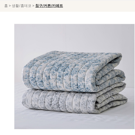
>
>
홈
생활/홈데코
침구/커튼/카페트