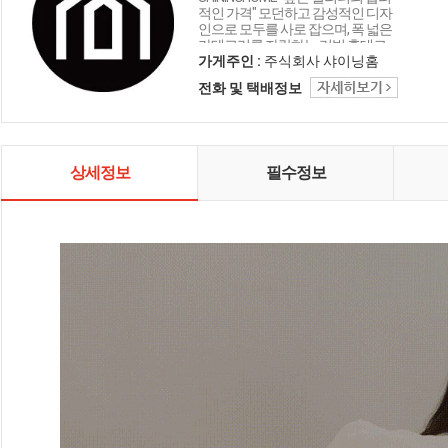
적인 가격" 모던하고 감성적인 디자
인으로 모두를 사로 잡으며, 폭 넓은
카테고리를 자랑하는 리빙 홈데코
인테리어 샤이닝홈입니다.
가게주인 :
주식회사 샤이닝홈
전화 및 택배정보
상세정보
필수정보