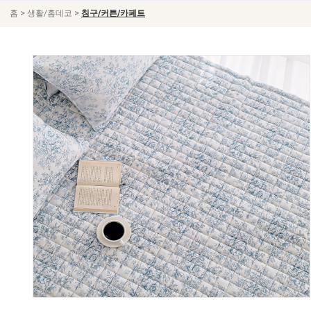
>
>
홈
생활/홈데코
침구/커튼/카페트