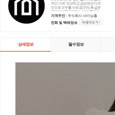
적인 가격" 모던하고 감성적인 디자
인으로 모두를 사로 잡으며, 폭 넓은
카테고리를 자랑하는 리빙 홈데코
인테리어 샤이닝홈입니다.
가게주인 :
주식회사 샤이닝홈
전화 및 택배정보
상세정보
필수정보