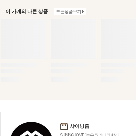
ㆍ이 가게의 다른 상품
모든상품보기+
샤이닝홈
SHININGHOME "높은 퀄리티외 합리